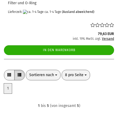
Filter und O-Ring
Lieferzeit:
ca. 1-4 Tage
(Ausland abweichend)
79,63 EUR
inkl. 19% MwSt. zzgl.
Versand
IN DEN WARENKORB
Sortieren nach
pro Seite
Sortieren nach
8 pro Seite
1
1
bis
5
(von insgesamt
5
)